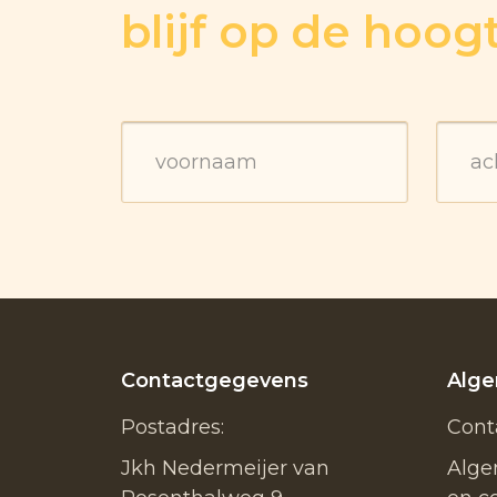
blijf op de hoog
Contactgegevens
Alg
Postadres:
Cont
Jkh Nedermeijer van
Alge