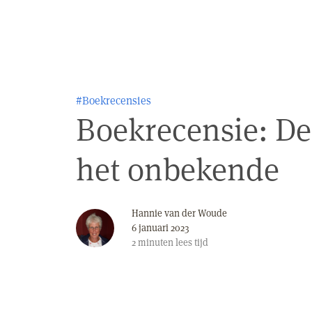
#Boekrecensies
Boekrecensie: D
het onbekende
Hannie van der Woude
6 januari 2023
2
minuten
lees tijd