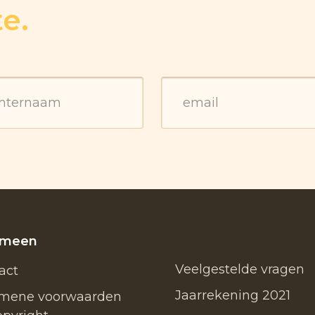
te.
emeen
Veelgestelde vragen
act
Jaarrekening 2021
mene voorwaarden