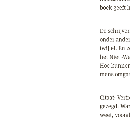
boek geeft 
De schrijve
onder ander
twijfel. En
het Niet -W
Hoe kunnen
mens omgaa
Citaat: Vert
gezegd: Wan
weet, voora