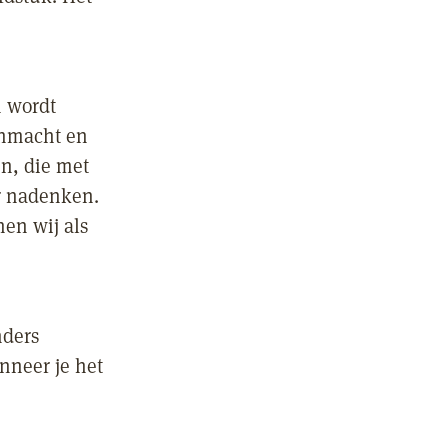
n wordt
onmacht en
en, die met
er nadenken.
en wij als
nders
nneer je het