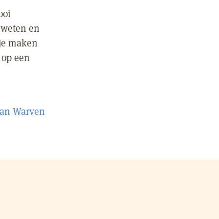
ooi
e weten en
 je maken
 op een
an Warven