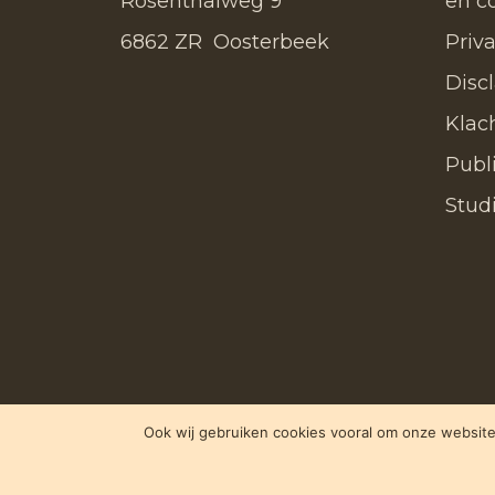
Rosenthalweg 9
en c
6862 ZR Oosterbeek
Priv
Disc
Klac
Publ
Stud
Ook wij gebruiken cookies vooral om onze website 