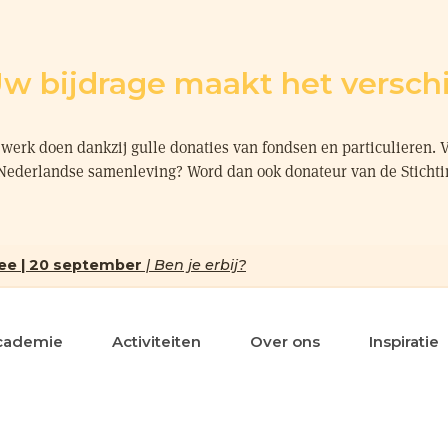
w bijdrage maakt het verschi
werk doen dankzij gulle donaties van fondsen en particulieren. 
 Nederlandse samenleving? Word dan ook donateur van de Sticht
ee | 20 september
| Ben je erbij?
cademie
Activiteiten
Over ons
Inspiratie