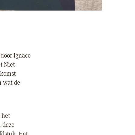
 door Ignace
t Niet-
ekomst
n wat de
 het
n deze
fdstuk. Het