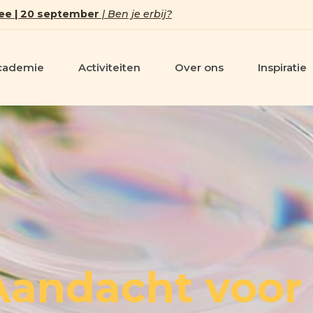
ee | 20 september
| Ben je erbij?
cademie
Activiteiten
Over ons
Inspiratie
 Aandacht voor