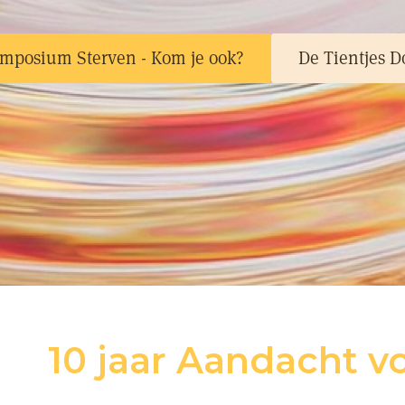
mposium Sterven - Kom je ook?
De Tientjes D
10 jaar Aandacht v