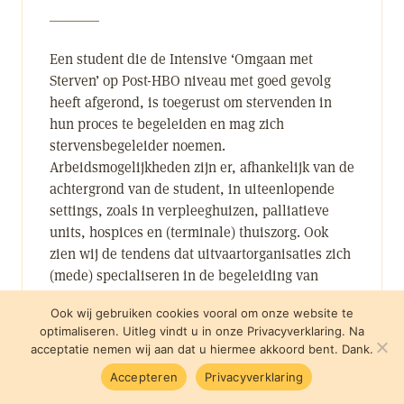
Een student die de Intensive ‘Omgaan met
Sterven’ op Post-HBO niveau met goed gevolg
heeft afgerond, is toegerust om stervenden in
hun proces te begeleiden en mag zich
stervensbegeleider noemen.
Arbeidsmogelijkheden zijn er, afhankelijk van de
achtergrond van de student, in uiteenlopende
settings, zoals in verpleeghuizen, palliatieve
units, hospices en (terminale) thuiszorg. Ook
zien wij de tendens dat uitvaartorganisaties zich
(mede) specialiseren in de begeleiding van
stervenden. Verder bestaat de mogelijkheid zich
Ook wij gebruiken cookies vooral om onze website te
zelfstandig te vestigen. Het Landelijk
optimaliseren. Uitleg vindt u in onze Privacyverklaring. Na
Expertisecentrum Sterven voorziet vooralsnog
acceptatie nemen wij aan dat u hiermee akkoord bent. Dank.
niet in een scholingsaanbod om een zelfstandige
Accepteren
Privacyverklaring
praktijk op te zetten.