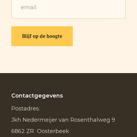
Contactgegevens
Postadres:
Jkh Nedermeijer van Rosenthalweg 9
6862 ZR Oosterbeek