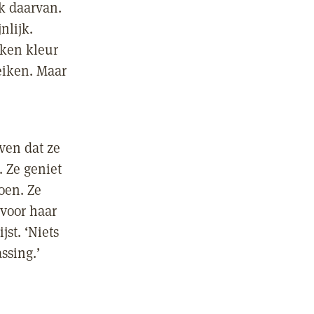
ik daarvan.
nlijk.
kken kleur
eiken. Maar
ven dat ze
. Ze geniet
oen. Ze
 voor haar
jst. ‘Niets
ssing.’