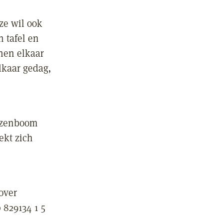
 ze wil ook
 tafel en
hen elkaar
lkaar gedag,
Rozenboom
ekt zich
over
 829134 1 5