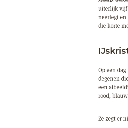
steeds weke
uiterlijk vi
neerlegt en 
die korte m
IJskris
Op een dag 
degenen die
een afbeeld
rood, blauw,
Ze zegt er ni