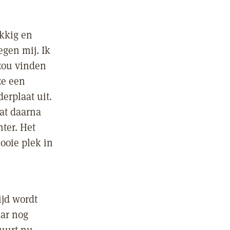
ukkig en
egen mij. Ik
 zou vinden
ze een
derplaat uit.
aat daarna
ter. Het
ooie plek in
ijd wordt
aar nog