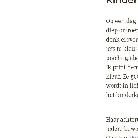
Kinder
Op een dag 
diep ontroe
denk erover
iets te kleu
prachtig ide
Ik print hem
kleur. Ze g
wordt in lie
het kinderk
Haar achteru
iedere bewe