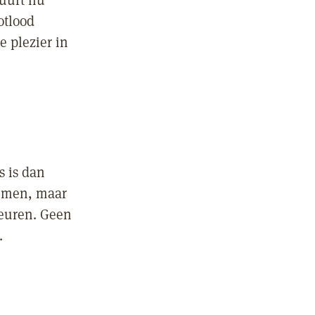
duurt nu
otlood
e plezier in
s is dan
oemen, maar
leuren. Geen
.