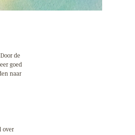
 Door de
meer goed
den naar
l over