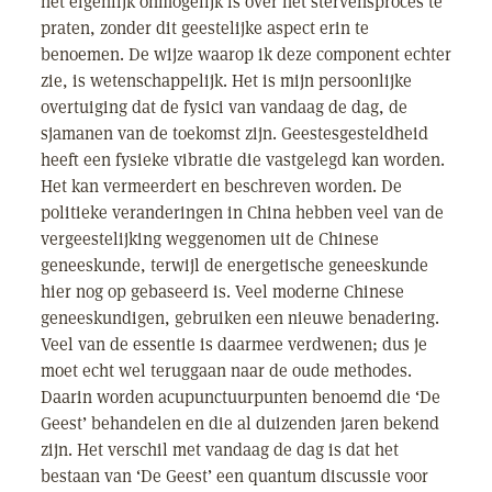
het eigenlijk onmogelijk is over het stervensproces te
praten, zonder dit geestelijke aspect erin te
benoemen. De wijze waarop ik deze component echter
zie, is wetenschappelijk. Het is mijn persoonlijke
overtuiging dat de fysici van vandaag de dag, de
sjamanen van de toekomst zijn. Geestesgesteldheid
heeft een fysieke vibratie die vastgelegd kan worden.
Het kan vermeerdert en beschreven worden. De
politieke veranderingen in China hebben veel van de
vergeestelijking weggenomen uit de Chinese
geneeskunde, terwijl de energetische geneeskunde
hier nog op gebaseerd is. Veel moderne Chinese
geneeskundigen, gebruiken een nieuwe benadering.
Veel van de essentie is daarmee verdwenen; dus je
moet echt wel teruggaan naar de oude methodes.
Daarin worden acupunctuurpunten benoemd die ‘De
Geest’ behandelen en die al duizenden jaren bekend
zijn. Het verschil met vandaag de dag is dat het
bestaan van ‘De Geest’ een quantum discussie voor