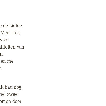
e de Liefde
. Meer nog
 voor
liteiten van
en
, en me
.
 ik had nog
 het zweet
nomen door