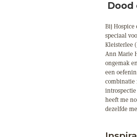
Dood 
Bij Hospice 
speciaal voo
Kleisterlee
Ann Marie Ho
ongemak en 
een oefening
combinatie 
introspecti
heeft me no
dezelfde med
Inspira