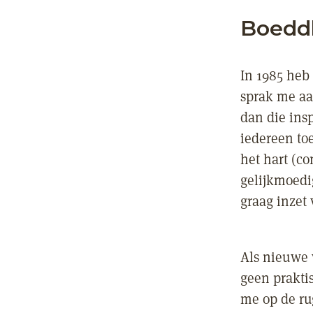
Boeddh
In 1985 heb
sprak me aa
dan die insp
iedereen to
het hart (c
gelijkmoedi
graag inzet
Als nieuwe 
geen prakti
me op de ru