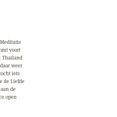
 Meditatie
omt voort
, Thailand
 daar weer
ocht iets
e de Liefde
 aan de
ice open