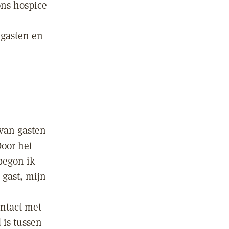
ons hospice
 gasten en
 van gasten
Door het
begon ik
 gast, mijn
ontact met
 is tussen