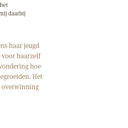
 het
mij daarbij
ns haar jeugd
e voor haarzelf
rwondering hoe
oegroeiden. Het
e overwinning