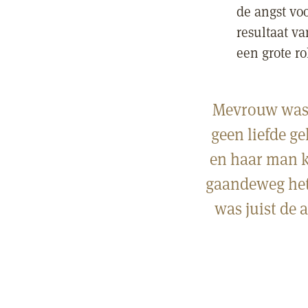
de angst voo
resultaat va
een grote ro
Mevrouw was 
geen liefde ge
en haar man k
gaandeweg het 
was juist de