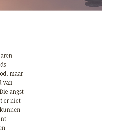
jaren
eds
ood, maar
d van
Die angst
t er niet
e kunnen
ent
en