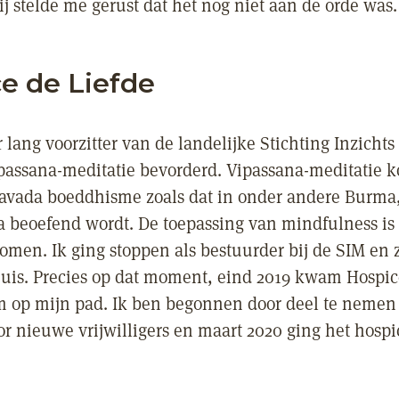
j stelde me gerust dat het nog niet aan de orde was.
e de Liefde
r lang voorzitter van de landelijke Stichting Inzichts
ipassana-meditatie bevorderd. Vipassana-meditatie k
ravada boeddhisme zoals dat in onder andere Burma
a beoefend wordt. De toepassing van mindfulness is
omen. Ik ging stoppen als bestuurder bij de SIM en z
 huis. Precies op dat moment, eind 2019 kwam Hospic
m op mijn pad. Ik ben begonnen door deel te nemen
or nieuwe vrijwilligers en maart 2020 ging het hosp