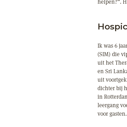
helpen?”. Hi
Hospic
Ik was 6 jaa
(SIM) die v
uit het The
en Sri Lank
uit voortgek
dichter bij
in Rotterda
leergang vo
voor gasten.