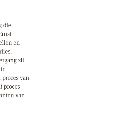
g die
Ernst
ellen en
lies,
ergang zit
 in
n proces van
t proces
kanten van