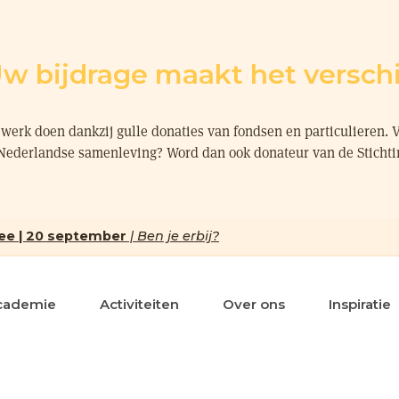
w bijdrage maakt het verschi
werk doen dankzij gulle donaties van fondsen en particulieren. 
 Nederlandse samenleving? Word dan ook donateur van de Sticht
ee | 20 september
| Ben je erbij?
cademie
Activiteiten
Over ons
Inspiratie