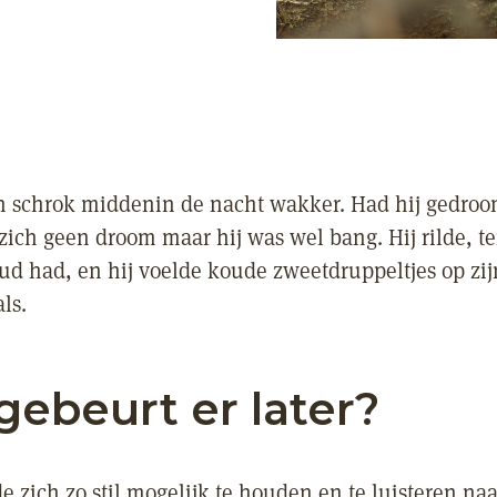
 schrok middenin de nacht wakker. Had hij gedroo
ich geen droom maar hij was wel bang. Hij rilde, ter
oud had, en hij voelde koude zweetdruppeltjes op zi
als.
gebeurt er later?
e zich zo stil mogelijk te houden en te luisteren na