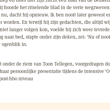
 diep en blies met zijn zucht een blad van de beuk
Hij hoorde het ritselende blad in de verte wegzweven
nu, dacht hij opnieuw. Ik ben nooit later geweest en
r worden. En terwijl hij zijn gedachten, die altijd w
 niet langer volgen kon, voelde hij zich weer tevred
ug naar bed, stapte onder zijn deken, zei: ‘Nu of nooi
 ogenblik in.
rt onder de riem van Toon Tellegen, voorgedragen do
 haar persoonlijke presentatie tijdens de intensive 
 post-hbo niveau