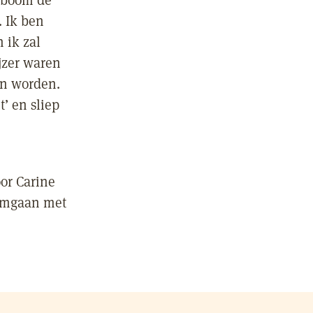
enboom de
. Ik ben
 ik zal
ijzer waren
en worden.
t’ en sliep
or Carine
‘Omgaan met