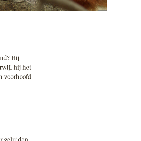
md? Hij
wijl hij het
jn voorhoofd
ar geluiden