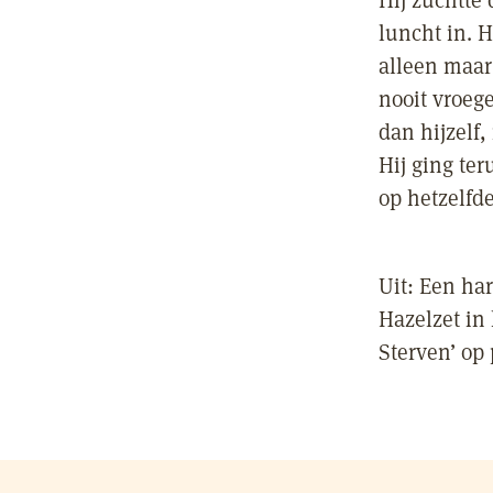
Hij zuchtte
luncht in. 
alleen maar 
nooit vroege
dan hijzelf,
Hij ging ter
op hetzelfde
Uit: Een ha
Hazelzet in
Sterven’ op