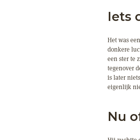
Iets 
Het was een
donkere luc
een ster te 
tegenover de
is later nie
eigenlijk ni
Nu o