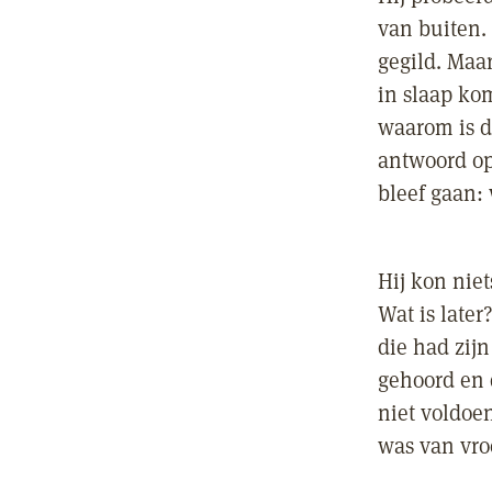
van buiten.
gegild. Maar
in slaap ko
waarom is d
antwoord op 
bleef gaan: 
Hij kon nie
Wat is later
die had zij
gehoord en 
niet voldoe
was van vro