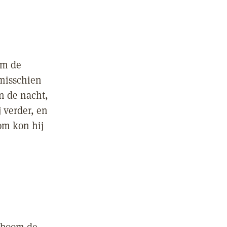
om de
 misschien
in de nacht,
j verder, en
rom kon hij