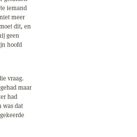
rte iemand
 niet meer
moet dit, en
hij geen
ijn hoofd
ie vraag.
r gehad maar
ter had
n was dat
mgekeerde