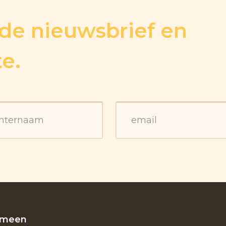
r de nieuwsbrief en
te.
emeen