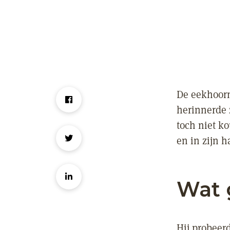
De eekhoorn
herinnerde z
toch niet k
en in zijn h
Wat 
Hij probeerd