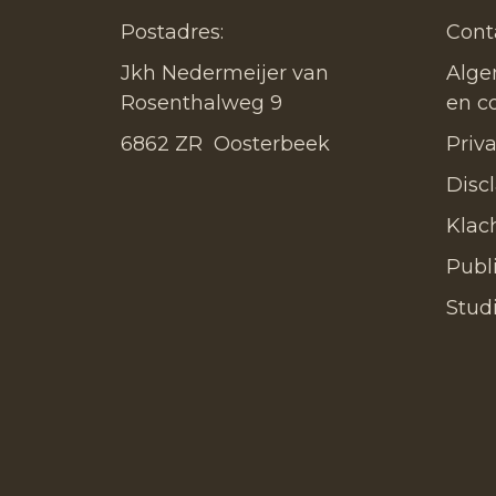
Postadres:
Cont
Jkh Nedermeijer van
Alge
Rosenthalweg 9
en c
6862 ZR Oosterbeek
Priv
Disc
Klac
Publ
Stud