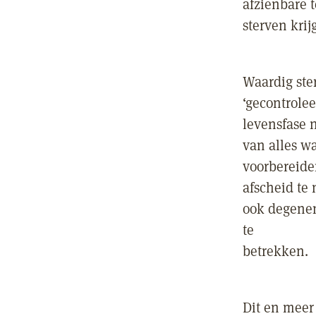
afzienbare 
sterven krij
Waardig ste
‘gecontrolee
levensfase n
van alles w
voorbereide
afscheid te 
ook degenen
te
betrekken.
Dit en meer 