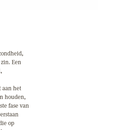
ezondheid,
 zin. Een
,
t aan het
an houden,
ste fase van
verstaan
die op