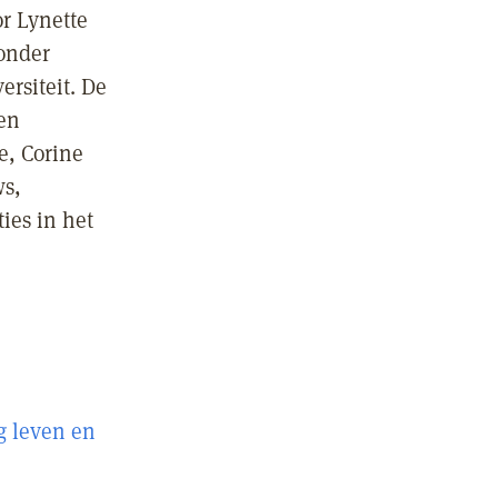
or Lynette
onder
rsiteit. De
en
e, Corine
ws,
ies in het
g leven en