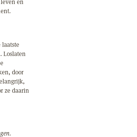
 leven en
ient.
 laatste
. Loslaten
Je
ken, door
elangrijk,
r ze daarin
agen.