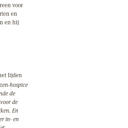
reen voor
rten en
n en hij
et lijden
 zen-hospice
ende de
 voor de
iken. En
r in- en
et