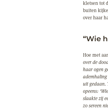
kletsen tot 
buiten kijk
over haar h
“Wie h
Hoe met aand
over de dood
haar ogen g
ademhaling w
uit gedaan. 
opeens: ‘Wie
slaakte zij 
zo sereen ni