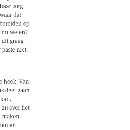
haar zorg
 waar dat
rbereiden op
it nu weten?
 dit graag
paste niet.
te hoek. Van
ns deel gaan
 kan.
 zij over het
te maken.
ten en