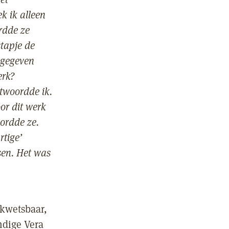
k ik alleen
rdde ze
stapje de
 gegeven
erk?
ntwoordde ik.
oor dit werk
oordde ze.
rtige’
sen. Het was
 kwetsbaar,
ndige Vera