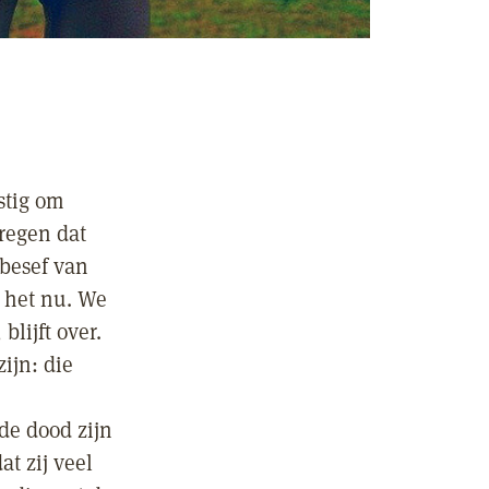
astig om
regen dat
 besef van
l het nu. We
lijft over.
zijn: die
de dood zijn
t zij veel