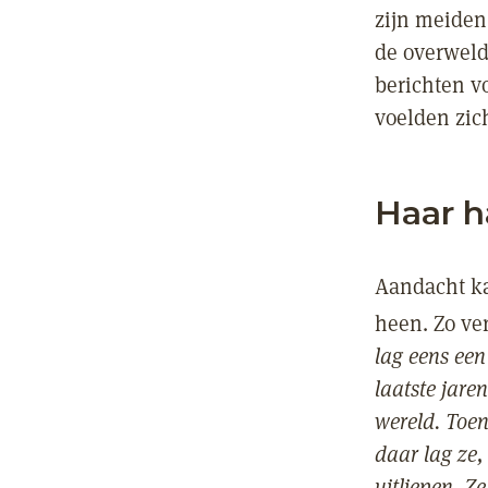
zijn meiden
de overweld
berichten vo
voelden zic
Haar h
Aandacht ka
heen. Zo ver
lag eens een
laatste jare
wereld. Toen
daar lag ze,
uitliepen. Z