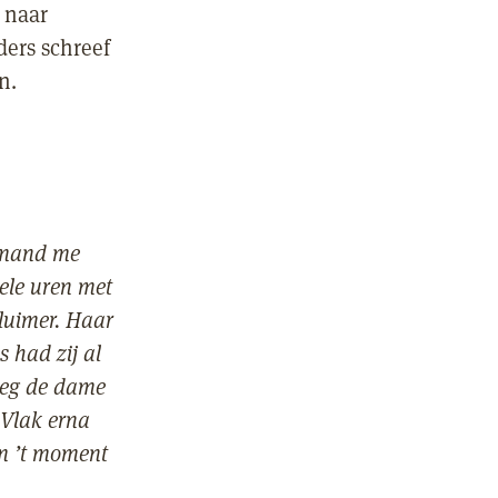
n naar
ders schreef
n.
iemand me
ele uren met
luimer. Haar
 had zij al
roeg de dame
 Vlak erna
om ’t moment