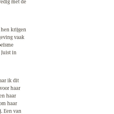
redig met de
 hen krijgen
geving vaak
oeïsme
Juist in
ar ik dit
 voor haar
ten haar
 om haar
j. Een van