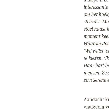
interessante
om het hoekj
steevast. Ma
stoel naast 
moment keek
Waarom doen 
‘Wij willen 
te kiezen. ‘
Haar hart ba
mensen. Ze s
zo’n serene 
Aandacht ku
vraagt om v