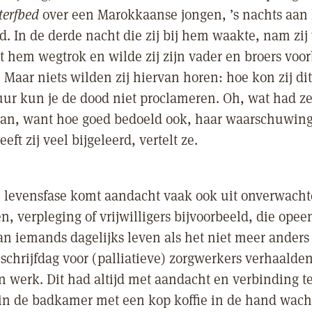
terfbed
over een Marokkaanse jongen, ’s nachts aan 
d. In de derde nacht die zij bij hem waakte, nam zij
it hem wegtrok en wilde zij zijn vader en broers voo
. Maar niets wilden zij hiervan horen: hoe kon zij d
uur kun je de dood niet proclameren. Oh, wat had ze
an, want hoe goed bedoeld ook, haar waarschuwing 
eft zij veel bijgeleerd, vertelt ze.
te levensfase komt aandacht vaak ook uit onverwach
, verpleging of vrijwilligers bijvoorbeeld, die opee
n iemands dagelijks leven als het niet meer anders
schrijfdag voor (palliatieve) zorgwerkers verhaalden
n werk. Dit had altijd met aandacht en verbinding 
n de badkamer met een kop koffie in de hand wach