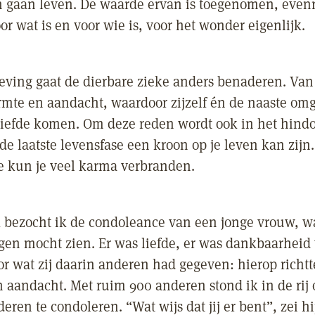
jn gaan leven. De waarde ervan is toegenomen, even
r wat is en voor wie is, voor het wonder eigenlijk.
ving gaat de dierbare zieke anders benaderen. Van
rmte en aandacht, waardoor zijzelf én de naaste om
liefde komen. Om deze reden wordt ook in het hind
de laatste levensfase een kroon op je leven kan zijn. 
e kun je veel karma verbranden.
 bezocht ik de condoleance van een jonge vrouw, wa
gen mocht zien. Er was liefde, er was dankbaarheid
or wat zij daarin anderen had gegeven: hierop richt
 aandacht. Met ruim 900 anderen stond ik in de rij
ren te condoleren. “Wat wijs dat jij er bent”, zei hi