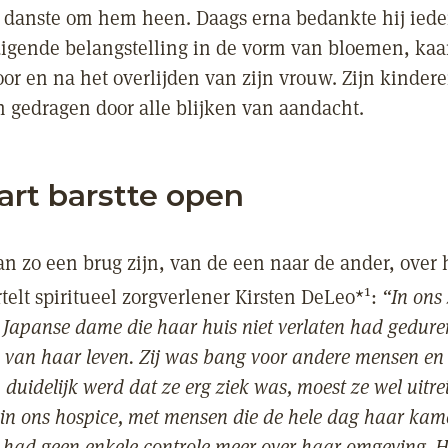
 danste om hem heen. Daags erna bedankte hij iede
igende belangstelling in de vorm van bloemen, kaa
or en na het overlijden van zijn vrouw. Zijn kindere
h gedragen door alle blijken van aandacht.
art barstte open
n zo een brug zijn, van de een naar de ander, over h
1
telt spiritueel zorgverlener Kirsten DeLeo*
:
“In ons
 Japanse dame die haar huis niet verlaten had gedur
n van haar leven. Zij was bang voor andere mensen en
 duidelijk werd dat ze erg ziek was, moest ze wel uitre
 in ons hospice, met mensen die de hele dag haar kame
e had geen enkele controle meer over haar omgeving. H