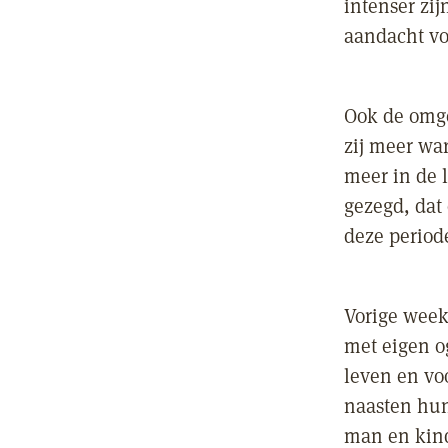
intenser zi
aandacht voo
Ook de omge
zij meer wa
meer in de 
gezegd, dat 
deze period
Vorige week
met eigen o
leven en vo
naasten hun
man en kinde