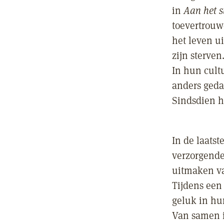
in
Aan het s
toevertrouw
het leven u
zijn sterven
In hun cult
anders geda
Sindsdien he
In de laats
verzorgenden
uitmaken va
Tijdens een 
geluk in hu
Van samen i