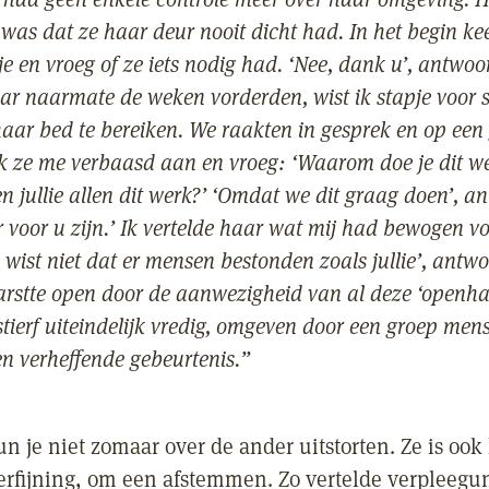
 was dat ze haar deur nooit dicht had. In het begin kee
e en vroeg of ze iets nodig had. ‘Nee, dank u’, antwoo
ar naarmate de weken vorderden, wist ik stapje voor 
haar bed te bereiken. We raakten in gesprek en op een
 ze me verbaasd aan en vroeg: ‘Waarom doe je dit w
jullie allen dit werk?’ ‘Omdat we dit graag doen’, a
er voor u zijn.’ Ik vertelde haar wat mij had bewogen v
Ik wist niet dat er mensen bestonden zoals jullie’, antw
rstte open door de aanwezigheid van al deze ‘openha
tierf uiteindelijk vredig, omgeven door een groep men
en verheffende gebeurtenis.”
n je niet zomaar over de ander uitstorten. Ze is ook
erfijning, om een afstemmen. Zo vertelde verpleegu