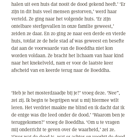
halen uit een huis dat nooit de dood gekend heeft.’ ‘Er
zijn in dit huis veel mensen gestorven,’ werd haar
verteld. Ze ging naar het volgende huis. ‘Er zijn
ontelbare sterfgevallen in onze familie geweest,’
zeiden ze daar. En zo ging ze naar een derde en vierde
huis, totdat ze de hele stad af was geweest en besefte
dat aan de voorwaarde van de Boeddha niet kon
worden voldaan. Ze bracht het lichaam van haar kind
naar het knekelveld, nam er voor de laatste keer
afscheid van en keerde terug naar de Boeddha.
‘Heb je het mosterdzaadje bij je?’ vroeg deze. ‘Nee”,
zei zij. Ik begin te begrijpen wat u mij hiermee wilt
leren. Het verdriet maakte me blind en ik dacht dat ik
de enige was die leed onder de dood.’ ‘Waarom ben je
teruggekomen?’ vroeg de Boeddha. ‘Om u te vragen
mij onderricht te geven over de waarheid,’ zei ze.
‘Over wat de dood is, wat er achter en voorbij de dood