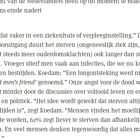
ent van de Nederlanders heeft op dit moment te ma
ns einde nadert
dat vaker in een ziekenhuis of verpleeginstelling.” 
oruitgang duurt het sterven (ongeneeslijk ziek zijn,
steeds meer ouderdomsklachten) ook langer dan zo
n. Vroeger stierf men vaak aan infecties, die we nu
n bestrijden. Koedam: “Een longontsteking werd ni
d men’s friend’
genoemd.” Onze angst voor de dood w
t minder door de discussies over voltooid leven en 
en politiek. “Het idee wordt gewekt dat sterven alti
 lijden is”, zegt Koedam. “Mensen vinden het moeili
te worden, 62% zegt liever te sterven dan afhankelijk
. En veel mensen denken tegenwoordig dat alles ma
.”