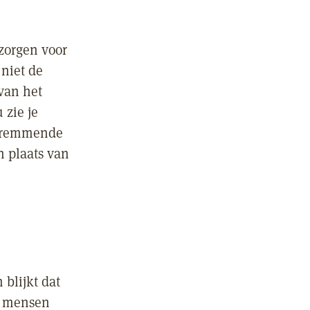
zorgen voor
 niet de
van het
 zie je
gstremmende
n plaats van
blijkt dat
jn mensen