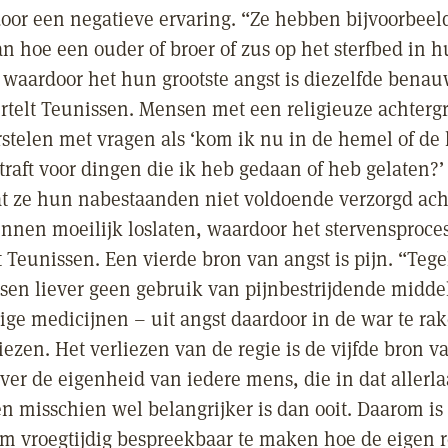
oor een negatieve ervaring. “Ze hebben bijvoorbeel
an hoe een ouder of broer of zus op het sterfbed in 
e, waardoor het hun grootste angst is diezelfde bena
ertelt Teunissen. Mensen met een religieuze achterg
telen met vragen als ‘kom ik nu in de hemel of de h
straft voor dingen die ik heb gedaan of heb gelaten?
at ze hun nabestaanden niet voldoende verzorgd ach
nen moeilijk loslaten, waardoor het stervensproce
 Teunissen. Een vierde bron van angst is pijn. “Tegel
n liever geen gebruik van pijnbestrijdende midde
ige medicijnen – uit angst daardoor in de war te ra
liezen. Het verliezen van de regie is de vijfde bron v
ver de eigenheid van iedere mens, die in dat allerla
en misschien wel belangrijker is dan ooit. Daarom is
om vroegtijdig bespreekbaar te maken hoe de eigen 