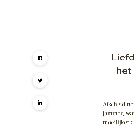
Lief
het
Afscheid ne
jammer, wan
moeilijker a