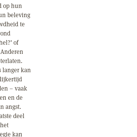
d op hun
hun beleving
uwdheid te
rond
el?’ of
’ Anderen
terlaten.
s langer kan
ijkertijd
len – vaak
ken en de
an angst.
atste deel
 het
regie kan