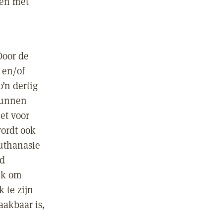
ken met
Door de
 en/of
’n dertig
 kunnen
et voor
ordt ook
euthanasie
jd
jk om
 te zijn
akbaar is,