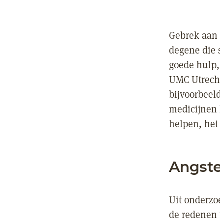
Gebrek aan 
degene die s
goede hulp,
UMC Utrecht
bijvoorbeel
medicijnen 
helpen, het
Angst
Uit onderzo
de redenen 