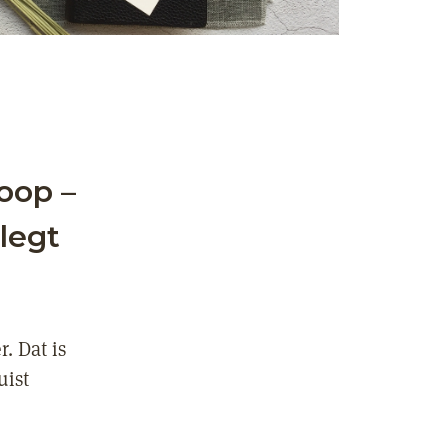
oop –
legt
. Dat is
uist