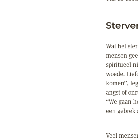
Sterve
Wat het ste
mensen geen
spiritueel n
woede. Lief
komen”, leg
angst of on
“We gaan he
een gebrek 
Veel mensen