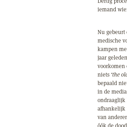
Dertig proc
iemand wie
Nu gebeurt 
medische vo
kampen met 
jaar gelede
voorkomen e
niets
‘the ol
bepaald nie
in de media 
ondraaglijk
afhankelijk 
van anderen
óók de dood