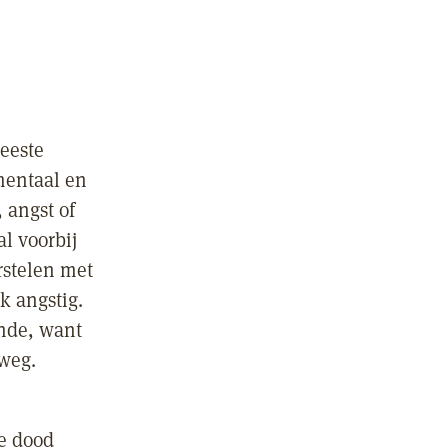
eeste
mentaal en
, angst of
l voorbij
rstelen met
k angstig.
onde, want
 weg.
e dood