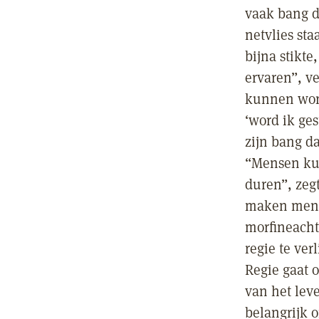
vaak bang d
netvlies sta
bijna stikt
ervaren”, v
kunnen wors
‘word ik ge
zijn bang d
“Mensen kun
duren”, zegt
maken mense
morfineacht
regie te ver
Regie gaat o
van het lev
belangrijk 