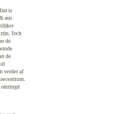
Dat is
 Ik mis
lijker
 zijn. Toch
van de
 einde
an de
uit
n verder af
isecentrum.
, omringd