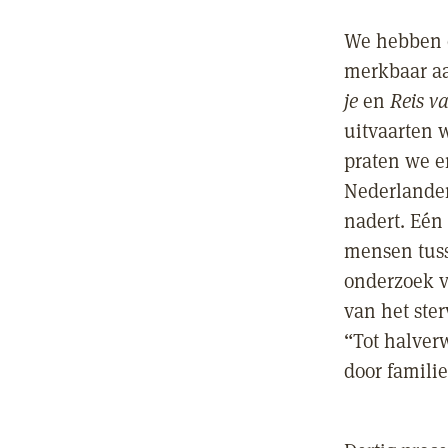
We hebben d
merkbaar aa
je
en
Reis va
uitvaarten w
praten we er
Nederlander
nadert. Eén
mensen tusse
onderzoek v
van het ste
“Tot halver
door famili