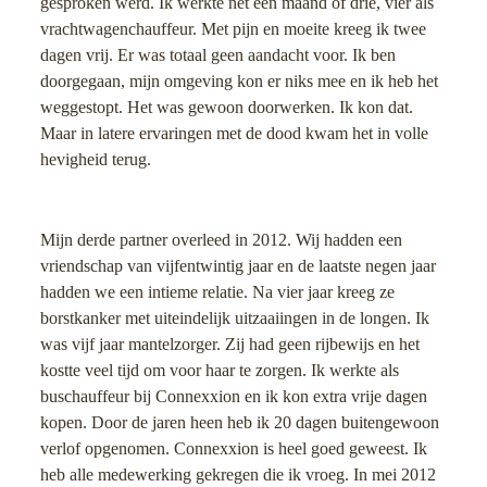
gesproken werd. Ik werkte net een maand of drie, vier als
vrachtwagenchauffeur. Met pijn en moeite kreeg ik twee
dagen vrij. Er was totaal geen aandacht voor. Ik ben
doorgegaan, mijn omgeving kon er niks mee en ik heb het
weggestopt. Het was gewoon doorwerken. Ik kon dat.
Maar in latere ervaringen met de dood kwam het in volle
hevigheid terug.
Mijn derde partner overleed in 2012. Wij hadden een
vriendschap van vijfentwintig jaar en de laatste negen jaar
hadden we een intieme relatie. Na vier jaar kreeg ze
borstkanker met uiteindelijk uitzaaiingen in de longen. Ik
was vijf jaar mantelzorger. Zij had geen rijbewijs en het
kostte veel tijd om voor haar te zorgen. Ik werkte als
buschauffeur bij Connexxion en ik kon extra vrije dagen
kopen. Door de jaren heen heb ik 20 dagen buitengewoon
verlof opgenomen. Connexxion is heel goed geweest. Ik
heb alle medewerking gekregen die ik vroeg. In mei 2012