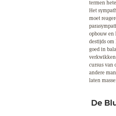
termen hete
Het sympathi
moet reager
parasympatis
opbouw en he
destijds om
goed in bala
verkwikkend
cursus van d
andere mani
laten masser
De Bl