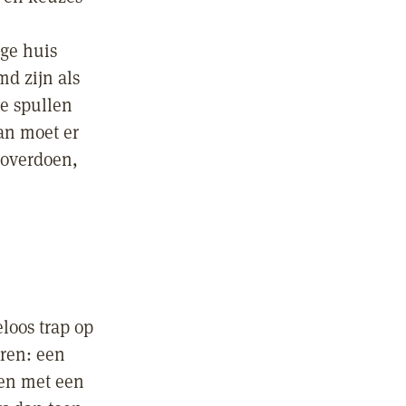
ge huis
d zijn als
ie spullen
an moet er
 overdoen,
loos trap op
eren: een
den met een