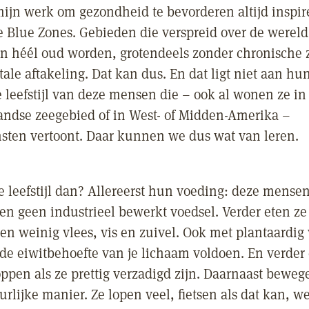
mijn werk om gezondheid te bevorderen altijd inspire
Blue Zones. Gebieden die verspreid over de wereld
 héél oud worden, grotendeels zonder chronische 
ale aftakeling. Dat kan dus. En dat ligt niet aan hu
 leefstijl van deze mensen die – ook al wonen ze in 
andse zeegebied of in West- of Midden-Amerika –
ten vertoont. Daar kunnen we dus wat van leren.
e leefstijl dan? Allereerst hun voeding: deze mensen
 en geen industrieel bewerkt voedsel. Verder eten ze
 en weinig vlees, vis en zuivel. Ook met plantaardig
 de eiwitbehoefte van je lichaam voldoen. En verder 
ppen als ze prettig verzadigd zijn. Daarnaast beweg
rlijke manier. Ze lopen veel, fietsen als dat kan, w