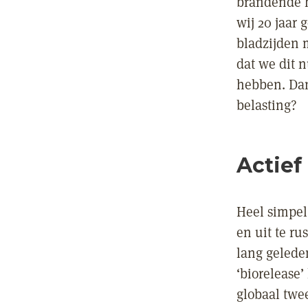
brandende h
wij 20 jaar
bladzijden m
dat we dit 
hebben. Dan 
belasting?
Actief
Heel simpel
en uit te ru
lang gelede
‘biorelease’
globaal twe