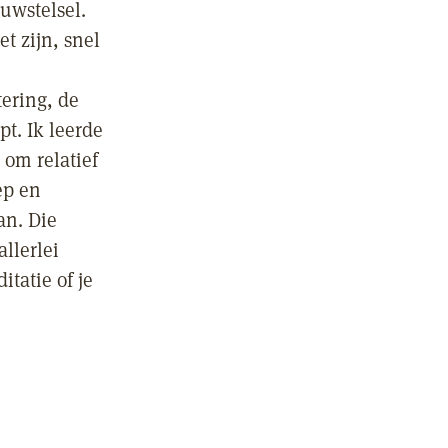
uwstelsel.
t zijn, snel
tering, de
pt. Ik leerde
 om relatief
ep en
an. Die
allerlei
tatie of je