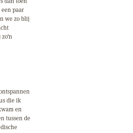
s dan toen
n een paar
n we zo blij
acht
 zo’n
e ontspannen
us die ik
 kwam en
en tussen de
edische