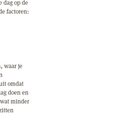
le dag op de
de factoren:
, waar je
n
uit omdat
raag doen en
n wat minder
zitten