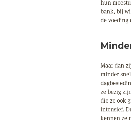
hun moestuin
bank, bij w
de voeding
Minde
Maar dan zi
minder sne
dagbestedin
ze bezig zi
die ze ook 
intensief. 
kennen ze n