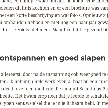
aard, een filmpje waar muziek bij komt. Hoe ander
 geleden dit huis kochten en er een brochure was va
et een korte beschrijving en wat foto’s. Opnieuw zij
nú omhanden hebben en niet nog een paar jaar gew
trek je zoiets niet meer. Maar hoe blijf je gezond bij
 ontspannen en goed slapen
 allereerst: door na de inspanning ook weer goed t
sten. Ik heb mijn hele werkleven al baat bij een curs
n deed, over een methode die toen uit Scandinavië
 heette. Het kwam erop neer dat je leerde te schakel
e typen zenuwstelsel die je in je lichaam hebt. In m