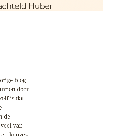
orige blog
kunnen doen
elf is dat
e
n de
 veel van
 en keuzes