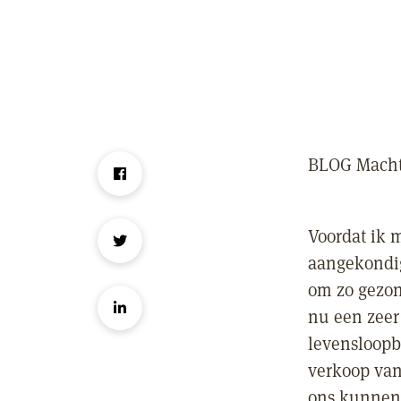
BLOG Machte
Voordat ik m
aangekondig
om zo gezond
nu een zeer
levensloopb
verkoop van
ons kunnen.