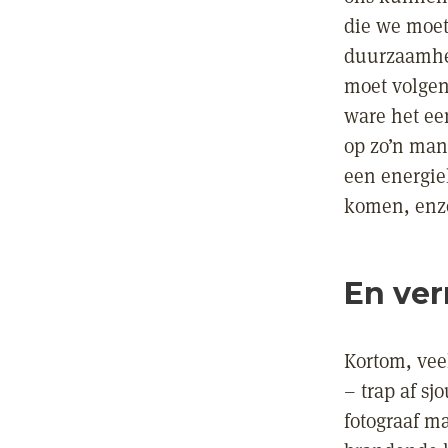
die we moet
duurzaamhei
moet volgen
ware het ee
op zo’n man
een energie
komen, enzo
En ve
Kortom, vee
– trap af s
fotograaf m