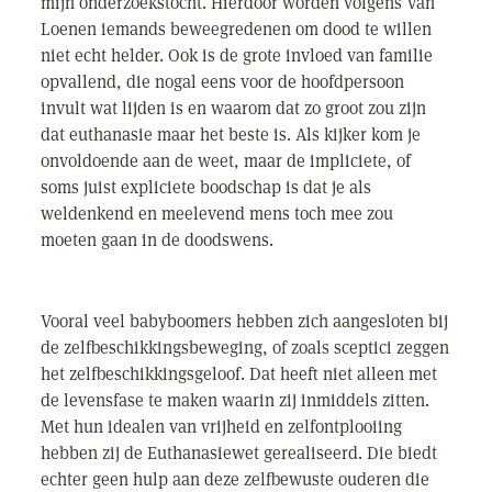
mijn onderzoekstocht. Hierdoor worden volgens Van
Loenen iemands beweegredenen om dood te willen
niet echt helder. Ook is de grote invloed van familie
opvallend, die nogal eens voor de hoofdpersoon
invult wat lijden is en waarom dat zo groot zou zijn
dat euthanasie maar het beste is. Als kijker kom je
onvoldoende aan de weet, maar de impliciete, of
soms juist expliciete boodschap is dat je als
weldenkend en meelevend mens toch mee zou
moeten gaan in de doodswens.
Vooral veel babyboomers hebben zich aangesloten bij
de zelfbeschikkingsbeweging, of zoals sceptici zeggen
het zelfbeschikkingsgeloof. Dat heeft niet alleen met
de levensfase te maken waarin zij inmiddels zitten.
Met hun idealen van vrijheid en zelfontplooiing
hebben zij de Euthanasiewet gerealiseerd. Die biedt
echter geen hulp aan deze zelfbewuste ouderen die