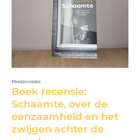
#boekrecensies
Boek recensie:
Schaamte, over de
eenzaamheid en het
zwijgen achter de