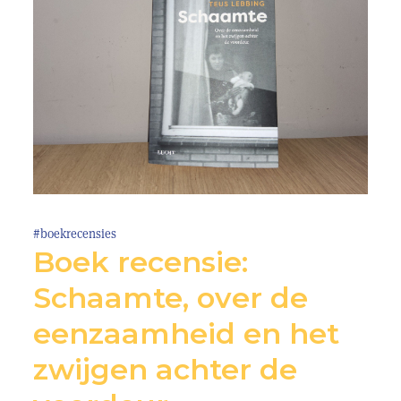
#boekrecensies
Boek recensie:
Schaamte, over de
eenzaamheid en het
zwijgen achter de