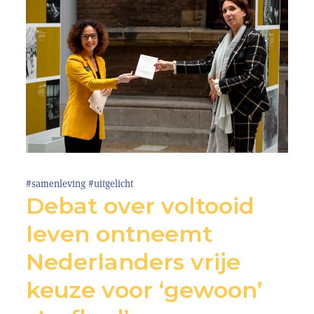
#samenleving
#uitgelicht
Debat over voltooid
leven ontneemt
Nederlanders vrije
keuze voor ‘gewoon’