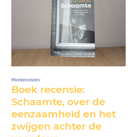
#boekrecensies
Boek recensie:
Schaamte, over de
eenzaamheid en het
zwijgen achter de