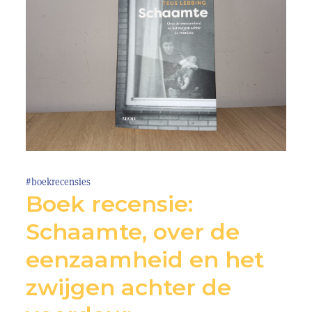
#boekrecensies
Boek recensie:
Schaamte, over de
eenzaamheid en het
zwijgen achter de