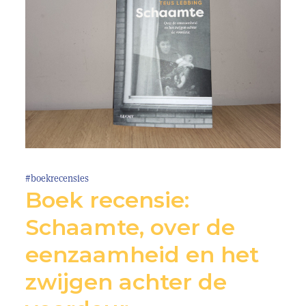
#boekrecensies
Boek recensie:
Schaamte, over de
eenzaamheid en het
zwijgen achter de