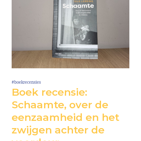
#boekrecensies
Boek recensie:
Schaamte, over de
eenzaamheid en het
zwijgen achter de