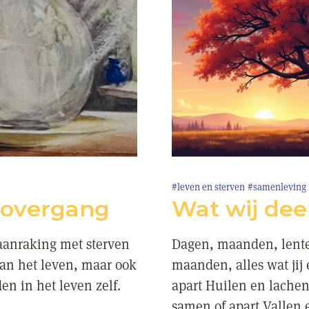
#leven en sterven
#samenleving
 overgang
Wat wij dee
 aanraking met sterven
Dagen, maanden, lente,
van het leven, maar ook
maanden, alles wat jij
n in het leven zelf.
apart Huilen en lachen
samen of apart Vallen 