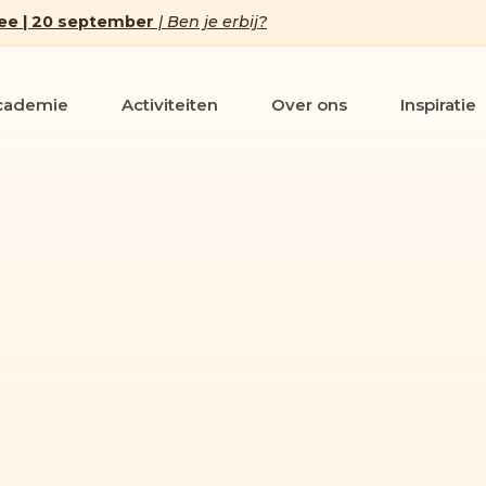
ee | 20 september
| Ben je erbij?
cademie
Activiteiten
Over ons
Inspiratie