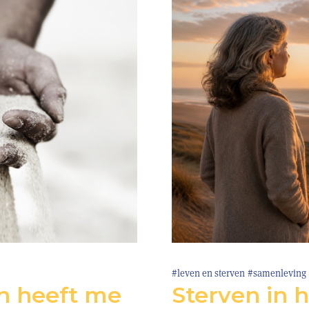
#leven en sterven
#samenleving
n heeft me
Sterven in 