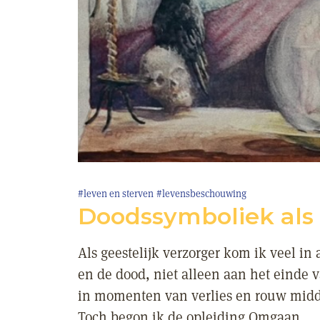
#leven en sterven
#levensbeschouwing
Doodssymboliek als
Als geestelijk verzorger kom ik veel in
en de dood, niet alleen aan het einde 
in momenten van verlies en rouw midde
Toch begon ik de opleiding Omgaan...