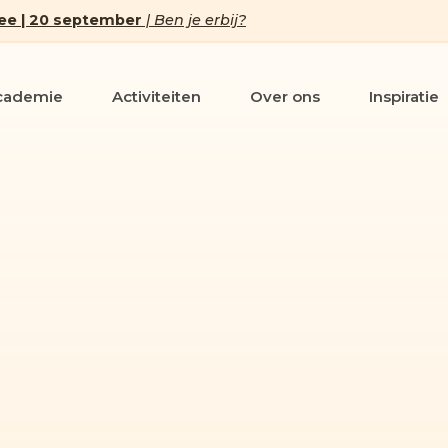
ee | 20 september
| Ben je erbij?
cademie
Activiteiten
Over ons
Inspiratie