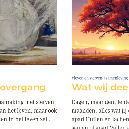
#leven en sterven
#samenleving
 overgang
Wat wij dee
 aanraking met sterven
Dagen, maanden, lente,
van het leven, maar ook
maanden, alles wat jij
n in het leven zelf.
apart Huilen en lachen
samen of apart Vallen 