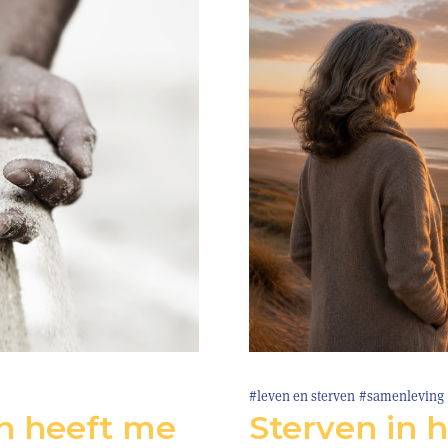
#leven en sterven
#samenleving
n heeft me
Sterven in 