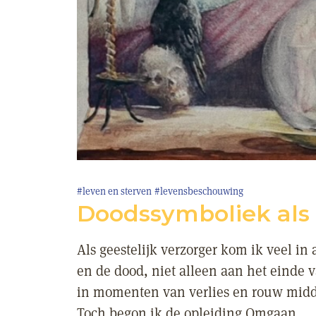
#leven en sterven
#levensbeschouwing
Doodssymboliek als
Als geestelijk verzorger kom ik veel in
en de dood, niet alleen aan het einde 
in momenten van verlies en rouw midde
Toch begon ik de opleiding Omgaan...